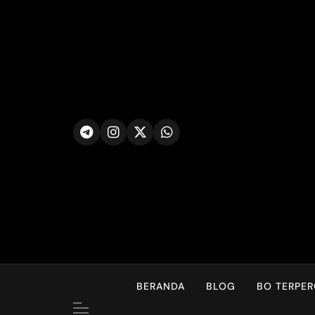
Skip
to
content
BERANDA
BLOG
BO TERPER