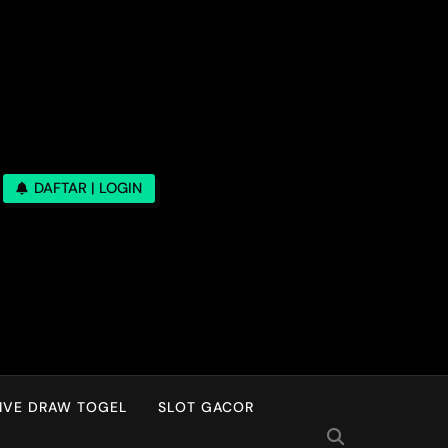
DAFTAR | LOGIN
IVE DRAW TOGEL
SLOT GACOR