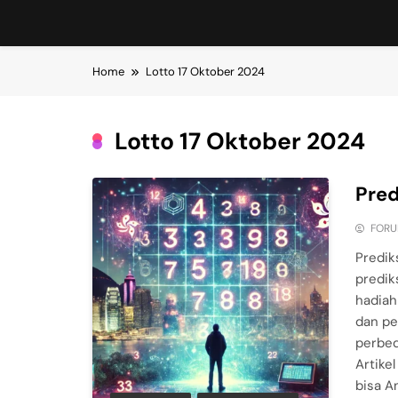
Home
Lotto 17 Oktober 2024
Lotto 17 Oktober 2024
Pred
FORU
Predik
predik
hadiah
dan pe
perbed
Artike
bisa A