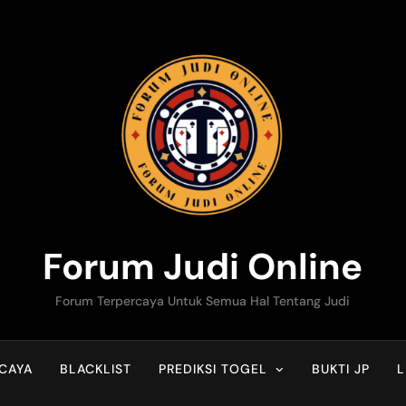
Forum Judi Online
Forum Terpercaya Untuk Semua Hal Tentang Judi
CAYA
BLACKLIST
PREDIKSI TOGEL
BUKTI JP
L