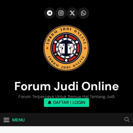
Skip
to
content
Forum Judi Online
Forum Terpercaya Untuk Semua Hal Tentang Judi
DAFTAR | LOGIN
MENU