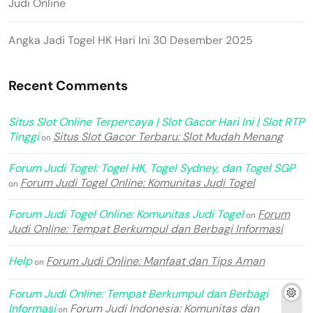
Judi Online
Angka Jadi Togel HK Hari Ini 30 Desember 2025
Recent Comments
Situs Slot Online Terpercaya | Slot Gacor Hari Ini | Slot RTP
Tinggi
Situs Slot Gacor Terbaru: Slot Mudah Menang
on
Forum Judi Togel: Togel HK, Togel Sydney, dan Togel SGP
Forum Judi Togel Online: Komunitas Judi Togel
on
Forum Judi Togel Online: Komunitas Judi Togel
Forum
on
Judi Online: Tempat Berkumpul dan Berbagi Informasi
Help
Forum Judi Online: Manfaat dan Tips Aman
on
Forum Judi Online: Tempat Berkumpul dan Berbagi
Informasi
Forum Judi Indonesia: Komunitas dan
on