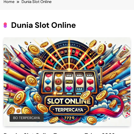
Home
Dunia Slot Online
Dunia Slot Online
BO TERPERCAYA