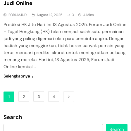
Judi Online
FORUMJUDI
August 12, 2025
0
4 Mins
Prediksi HK Jitu Hari Ini 13 Agustus 2025: Forum Judi Online
– Togel Hongkong (HK) telah menjadi salah satu permainan
judi yang paling digemari oleh para pencinta angka. Dengan
hadiah yang menggiurkan, tidak heran banyak pemain yang
terus mencari prediksi akurat untuk meningkatkan peluang
menang mereka. Hari ini, 13 Agustus 2025, Forum Judi
Online kembali…
Selengkapnya
1
2
3
4
Search
Search