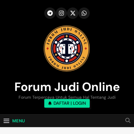
Skip
to
content
Forum Judi Online
Forum Terpercaya Untuk Semua Hal Tentang Judi
DAFTAR | LOGIN
MENU