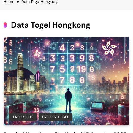
Home
Data Togel Hongkong
Data Togel Hongkong
PREDIKSI HK
PREDIKSI TOGEL