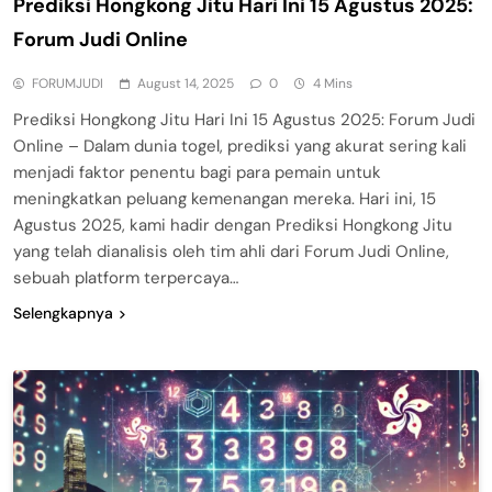
Prediksi Hongkong Jitu Hari Ini 15 Agustus 2025:
Forum Judi Online
FORUMJUDI
August 14, 2025
0
4 Mins
Prediksi Hongkong Jitu Hari Ini 15 Agustus 2025: Forum Judi
Online – Dalam dunia togel, prediksi yang akurat sering kali
menjadi faktor penentu bagi para pemain untuk
meningkatkan peluang kemenangan mereka. Hari ini, 15
Agustus 2025, kami hadir dengan Prediksi Hongkong Jitu
yang telah dianalisis oleh tim ahli dari Forum Judi Online,
sebuah platform terpercaya…
Selengkapnya