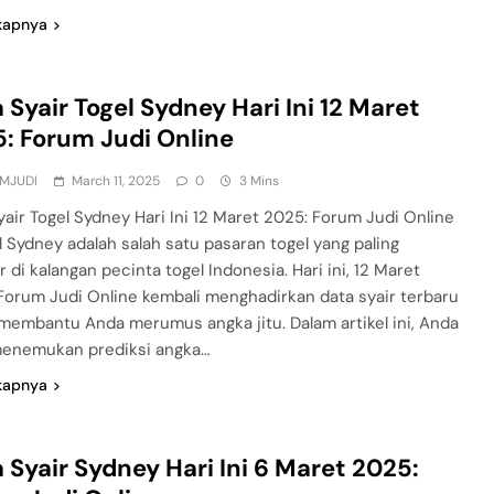
kapnya
 Syair Togel Sydney Hari Ini 12 Maret
: Forum Judi Online
MJUDI
March 11, 2025
0
3 Mins
yair Togel Sydney Hari Ini 12 Maret 2025: Forum Judi Online
l Sydney adalah salah satu pasaran togel yang paling
 di kalangan pecinta togel Indonesia. Hari ini, 12 Maret
Forum Judi Online kembali menghadirkan data syair terbaru
membantu Anda merumus angka jitu. Dalam artikel ini, Anda
enemukan prediksi angka…
kapnya
 Syair Sydney Hari Ini 6 Maret 2025: