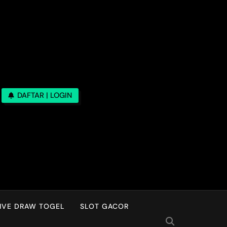
DAFTAR | LOGIN
IVE DRAW TOGEL
SLOT GACOR