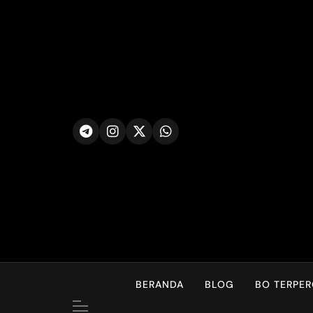
Skip
to
content
BERANDA
BLOG
BO TERPER