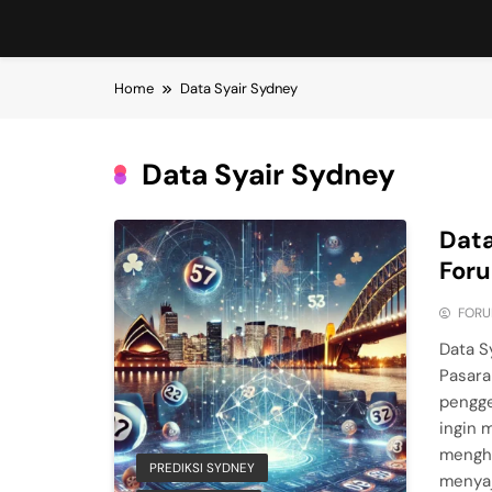
Home
Data Syair Sydney
Data Syair Sydney
Data
Foru
FORU
Data S
Pasara
pengge
ingin 
mengha
PREDIKSI SYDNEY
menyaj