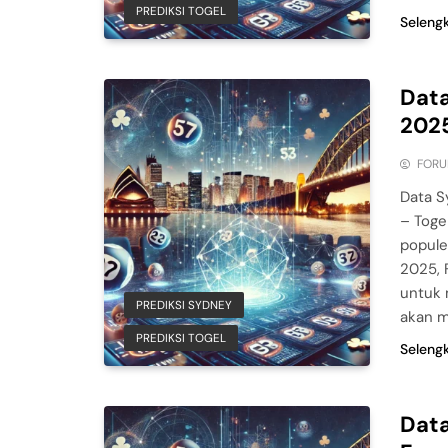
PREDIKSI TOGEL
Seleng
Data
2025
FORU
Data S
– Toge
populer
2025, 
untuk 
PREDIKSI SYDNEY
akan m
PREDIKSI TOGEL
Seleng
Data