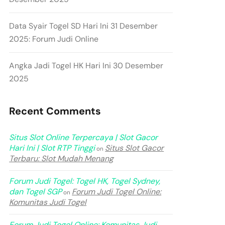
Data Syair Togel SD Hari Ini 31 Desember
2025: Forum Judi Online
Angka Jadi Togel HK Hari Ini 30 Desember
2025
Recent Comments
Situs Slot Online Terpercaya | Slot Gacor
Hari Ini | Slot RTP Tinggi
Situs Slot Gacor
on
Terbaru: Slot Mudah Menang
Forum Judi Togel: Togel HK, Togel Sydney,
dan Togel SGP
Forum Judi Togel Online:
on
Komunitas Judi Togel
Forum Judi Togel Online: Komunitas Judi