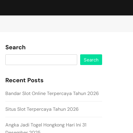
Search
Search
Recent Posts
Bandar Slot Online Terpercaya Tahun 2026
Situs Slot Terpercaya Tahun 2026
Angka Jadi Togel Hongkong Hari Ini 31
Desember 2025