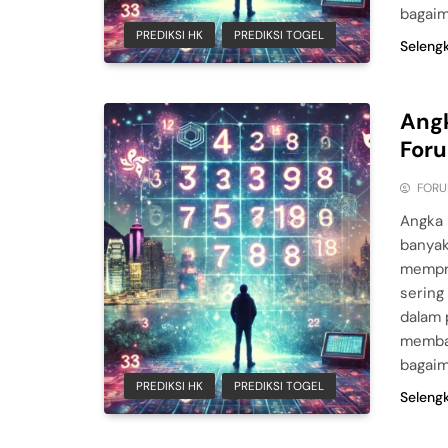
bagai
PREDIKSI HK
PREDIKSI TOGEL
Seleng
Angk
Foru
FORU
Angka 
banya
mempre
sering
dalam 
membah
bagai
PREDIKSI HK
PREDIKSI TOGEL
Seleng