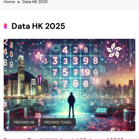
Home
Data HK 2025
Data HK 2025
PREDIKSI HK
PREDIKSI TOGEL