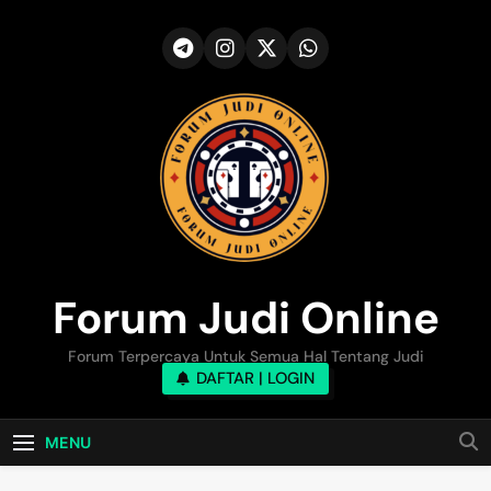
Skip
to
content
Forum Judi Online
Forum Terpercaya Untuk Semua Hal Tentang Judi
DAFTAR | LOGIN
MENU