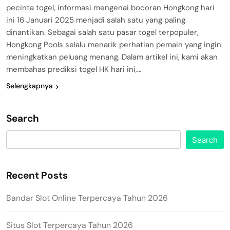
pecinta togel, informasi mengenai bocoran Hongkong hari
ini 16 Januari 2025 menjadi salah satu yang paling
dinantikan. Sebagai salah satu pasar togel terpopuler,
Hongkong Pools selalu menarik perhatian pemain yang ingin
meningkatkan peluang menang. Dalam artikel ini, kami akan
membahas prediksi togel HK hari ini,…
Selengkapnya
Search
Search
Recent Posts
Bandar Slot Online Terpercaya Tahun 2026
Situs Slot Terpercaya Tahun 2026