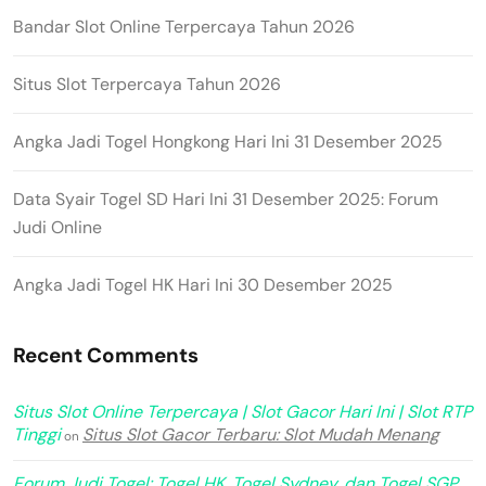
Bandar Slot Online Terpercaya Tahun 2026
Situs Slot Terpercaya Tahun 2026
Angka Jadi Togel Hongkong Hari Ini 31 Desember 2025
Data Syair Togel SD Hari Ini 31 Desember 2025: Forum
Judi Online
Angka Jadi Togel HK Hari Ini 30 Desember 2025
Recent Comments
Situs Slot Online Terpercaya | Slot Gacor Hari Ini | Slot RTP
Tinggi
Situs Slot Gacor Terbaru: Slot Mudah Menang
on
Forum Judi Togel: Togel HK, Togel Sydney, dan Togel SGP