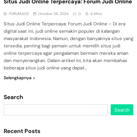
Situs Judi Online Terpercaya: Forum Judi Online
FORUMJUDI
October 26, 2024
0
6 Mins
Situs Judi Online Terpercaya: Forum Judi Online – Di era
digital saat ini, judi online semakin populer di kalangan
masyarakat Indonesia. Namun, dengan banyaknya situs yang
tersedia, penting bagi pemain untuk memilih situs judi
online terpercaya agar pengalaman bermain mereka aman
dan menyenangkan. Dalam artikel ini, kita akan membahas
beberapa situs judi online yang dapat…
Selengkapnya
Search
Search
Recent Posts