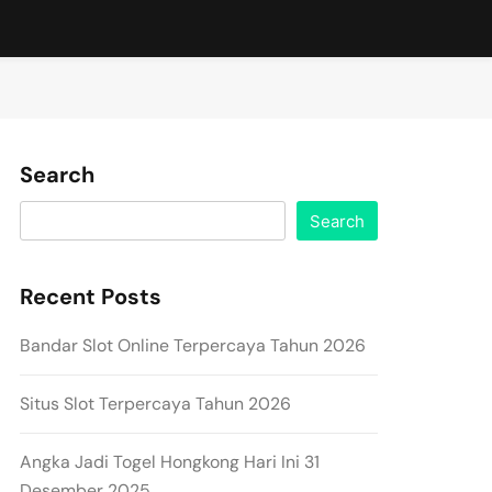
Search
Search
Recent Posts
Bandar Slot Online Terpercaya Tahun 2026
Situs Slot Terpercaya Tahun 2026
Angka Jadi Togel Hongkong Hari Ini 31
Desember 2025