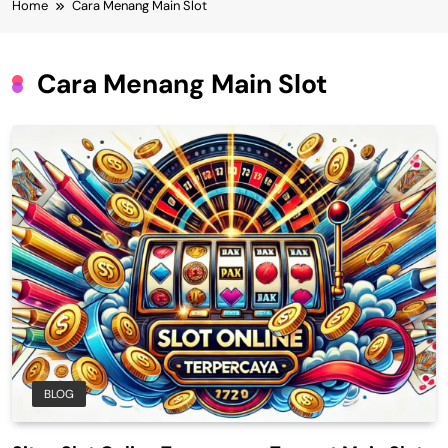
Home
Cara Menang Main Slot
Cara Menang Main Slot
BLOG