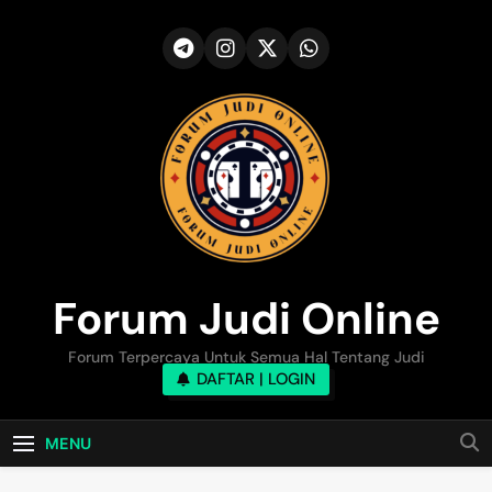
Skip
to
content
Forum Judi Online
Forum Terpercaya Untuk Semua Hal Tentang Judi
DAFTAR | LOGIN
MENU