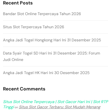
Recent Posts
Bandar Slot Online Terpercaya Tahun 2026
Situs Slot Terpercaya Tahun 2026
Angka Jadi Togel Hongkong Hari Ini 31 Desember 2025
Data Syair Togel SD Hari Ini 31 Desember 2025: Forum
Judi Online
Angka Jadi Togel HK Hari Ini 30 Desember 2025
Recent Comments
Situs Slot Online Terpercaya | Slot Gacor Hari Ini | Slot RTP
Tinggi
Situs Slot Gacor Terbaru: Slot Mudah Menang
on