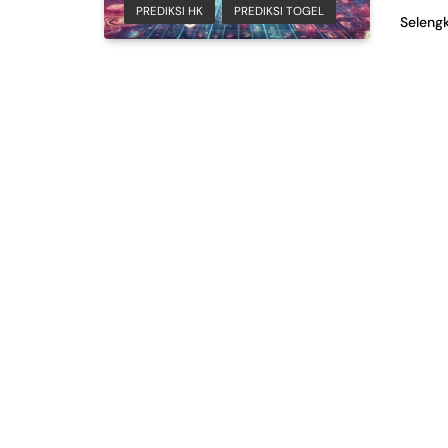
PREDIKSI HK
PREDIKSI TOGEL
Seleng