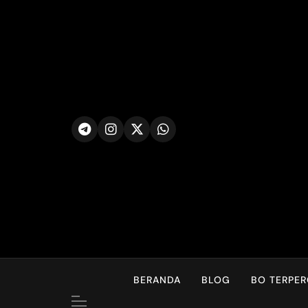
Skip
to
content
BERANDA
BLOG
BO TERPER