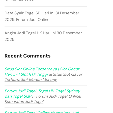
Data Syair Togel SD Hari Ini 31 Desember
2025: Forum Judi Online
Angka Jadi Togel HK Hari Ini 30 Desember
2025
Recent Comments
Situs Slot Online Terpercaya | Slot Gacor
Hari Ini | Slot RTP Tinggi
Situs Slot Gacor
on
Terbaru: Slot Mudah Menang
Forum Judi Togel: Togel HK, Togel Sydney,
dan Togel SGP
Forum Judi Togel Online:
on
Komunitas Judi Togel
Forum Judi Togel Online: Komunitas Judi