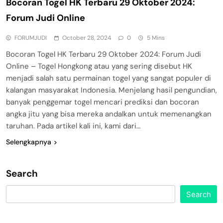
Bocoran Togel HK Terbaru 29 Oktober 2024:
Forum Judi Online
FORUMJUDI
October 28, 2024
0
5 Mins
Bocoran Togel HK Terbaru 29 Oktober 2024: Forum Judi
Online – Togel Hongkong atau yang sering disebut HK
menjadi salah satu permainan togel yang sangat populer di
kalangan masyarakat Indonesia. Menjelang hasil pengundian,
banyak penggemar togel mencari prediksi dan bocoran
angka jitu yang bisa mereka andalkan untuk memenangkan
taruhan. Pada artikel kali ini, kami dari…
Selengkapnya
Search
Search