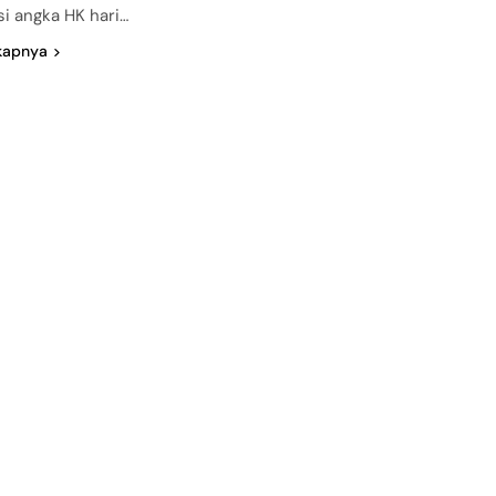
si angka HK hari…
kapnya