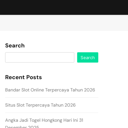
Search
Search
Recent Posts
Bandar Slot Online Terpercaya Tahun 2026
Situs Slot Terpercaya Tahun 2026
Angka Jadi Togel Hongkong Hari Ini 31
Desember 2025