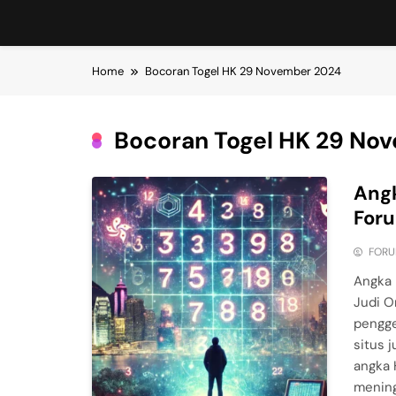
Home
Bocoran Togel HK 29 November 2024
Bocoran Togel HK 29 No
Angk
Foru
FORU
Angka 
Judi O
pengge
situs 
angka 
mening