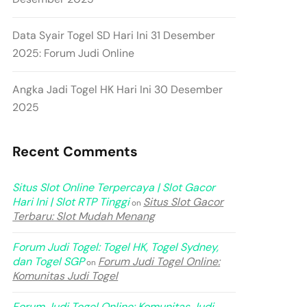
Data Syair Togel SD Hari Ini 31 Desember
2025: Forum Judi Online
Angka Jadi Togel HK Hari Ini 30 Desember
2025
Recent Comments
Situs Slot Online Terpercaya | Slot Gacor
Hari Ini | Slot RTP Tinggi
Situs Slot Gacor
on
Terbaru: Slot Mudah Menang
Forum Judi Togel: Togel HK, Togel Sydney,
dan Togel SGP
Forum Judi Togel Online:
on
Komunitas Judi Togel
Forum Judi Togel Online: Komunitas Judi