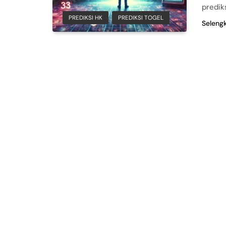
predik
PREDIKSI HK
PREDIKSI TOGEL
Seleng