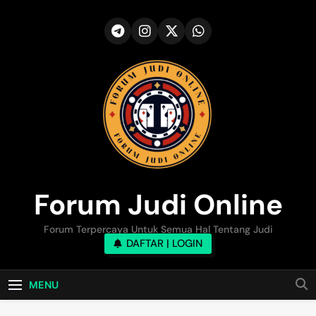
Skip
to
content
Forum Judi Online
Forum Terpercaya Untuk Semua Hal Tentang Judi
DAFTAR | LOGIN
MENU