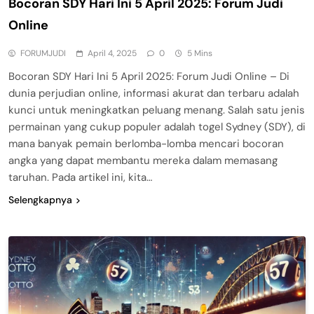
Bocoran SDY Hari Ini 5 April 2025: Forum Judi
Online
FORUMJUDI
April 4, 2025
0
5 Mins
Bocoran SDY Hari Ini 5 April 2025: Forum Judi Online – Di
dunia perjudian online, informasi akurat dan terbaru adalah
kunci untuk meningkatkan peluang menang. Salah satu jenis
permainan yang cukup populer adalah togel Sydney (SDY), di
mana banyak pemain berlomba-lomba mencari bocoran
angka yang dapat membantu mereka dalam memasang
taruhan. Pada artikel ini, kita…
Selengkapnya