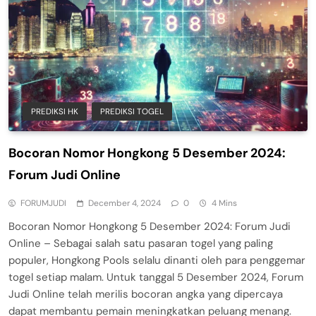
PREDIKSI HK
PREDIKSI TOGEL
Bocoran Nomor Hongkong 5 Desember 2024:
Forum Judi Online
FORUMJUDI
December 4, 2024
0
4 Mins
Bocoran Nomor Hongkong 5 Desember 2024: Forum Judi
Online – Sebagai salah satu pasaran togel yang paling
populer, Hongkong Pools selalu dinanti oleh para penggemar
togel setiap malam. Untuk tanggal 5 Desember 2024, Forum
Judi Online telah merilis bocoran angka yang dipercaya
dapat membantu pemain meningkatkan peluang menang.