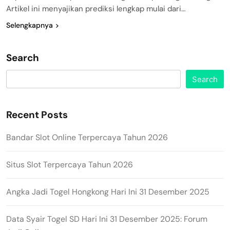
Artikel ini menyajikan prediksi lengkap mulai dari…
Selengkapnya
Search
Search
Recent Posts
Bandar Slot Online Terpercaya Tahun 2026
Situs Slot Terpercaya Tahun 2026
Angka Jadi Togel Hongkong Hari Ini 31 Desember 2025
Data Syair Togel SD Hari Ini 31 Desember 2025: Forum