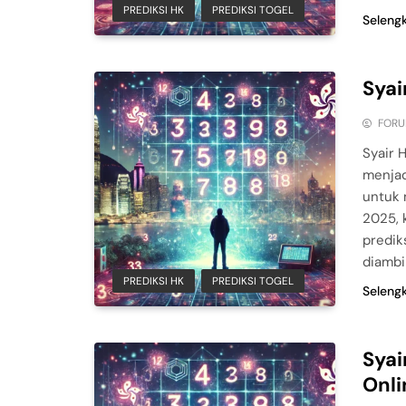
PREDIKSI HK
PREDIKSI TOGEL
Seleng
Syai
FORU
Syair H
menjad
untuk 
2025, 
prediks
diambi
PREDIKSI HK
PREDIKSI TOGEL
Seleng
Syai
Onli