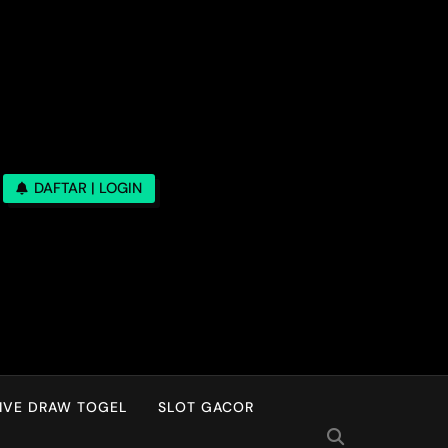
DAFTAR | LOGIN
IVE DRAW TOGEL
SLOT GACOR