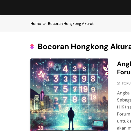
Home
Bocoran Hongkong Akurat
Bocoran Hongkong Akur
Angk
Foru
FORU
Angka 
Sebaga
(HK) s
Forum 
untuk 
akan m