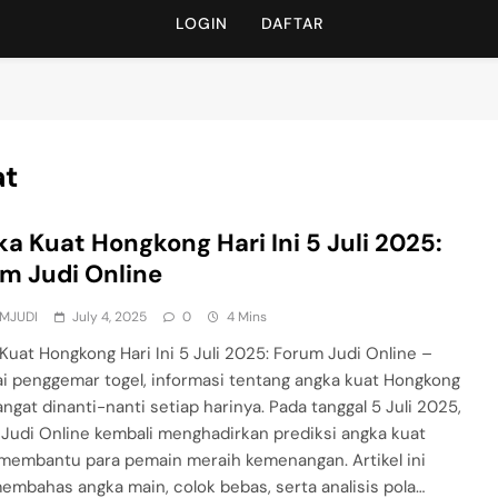
LOGIN
DAFTAR
at
a Kuat Hongkong Hari Ini 5 Juli 2025:
m Judi Online
MJUDI
July 4, 2025
0
4 Mins
Kuat Hongkong Hari Ini 5 Juli 2025: Forum Judi Online –
i penggemar togel, informasi tentang angka kuat Hongkong
angat dinanti-nanti setiap harinya. Pada tanggal 5 Juli 2025,
Judi Online kembali menghadirkan prediksi angka kuat
membantu para pemain meraih kemenangan. Artikel ini
embahas angka main, colok bebas, serta analisis pola…