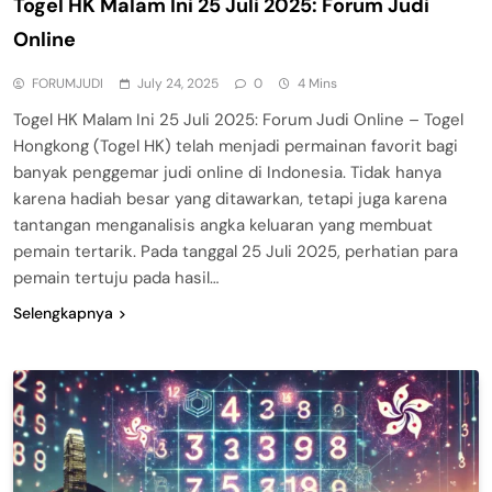
Togel HK Malam Ini 25 Juli 2025: Forum Judi
Online
FORUMJUDI
July 24, 2025
0
4 Mins
Togel HK Malam Ini 25 Juli 2025: Forum Judi Online – Togel
Hongkong (Togel HK) telah menjadi permainan favorit bagi
banyak penggemar judi online di Indonesia. Tidak hanya
karena hadiah besar yang ditawarkan, tetapi juga karena
tantangan menganalisis angka keluaran yang membuat
pemain tertarik. Pada tanggal 25 Juli 2025, perhatian para
pemain tertuju pada hasil…
Selengkapnya