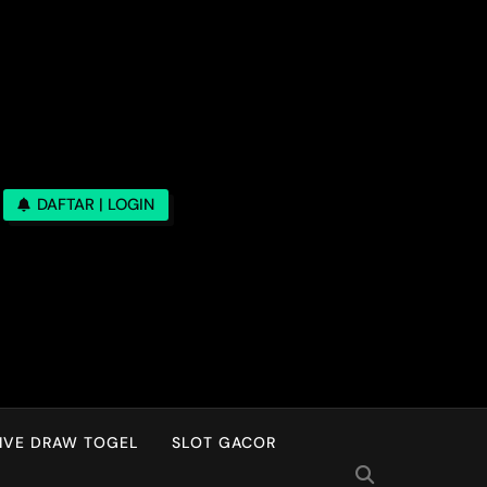
DAFTAR | LOGIN
IVE DRAW TOGEL
SLOT GACOR