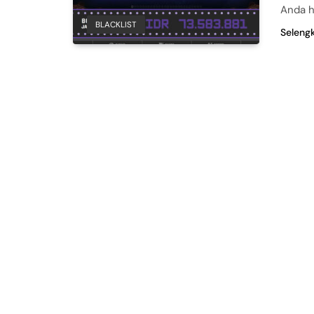
Anda h
BLACKLIST
Seleng