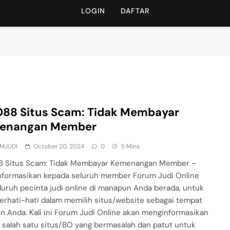
LOGIN
DAFTAR
O88 Situs Scam: Tidak Membayar
enangan Member
MJUDI
October 20, 2024
0
5 Mins
8 Situs Scam: Tidak Membayar Kemenangan Member –
nformasikan kepada seluruh member Forum Judi Online
luruh pecinta judi online di manapun Anda berada, untuk
berhati-hati dalam memilih situs/website sebagai tempat
n Anda. Kali ini Forum Judi Online akan menginformasikan
l salah satu situs/BO yang bermasalah dan patut untuk