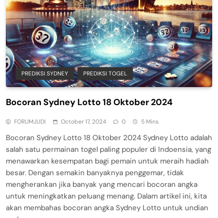
PREDIKSI SYDNEY
PREDIKSI TOGEL
Bocoran Sydney Lotto 18 Oktober 2024
FORUMJUDI
October 17, 2024
0
5 Mins
Bocoran Sydney Lotto 18 Oktober 2024 Sydney Lotto adalah
salah satu permainan togel paling populer di Indoensia, yang
menawarkan kesempatan bagi pemain untuk meraih hadiah
besar. Dengan semakin banyaknya penggemar, tidak
mengherankan jika banyak yang mencari bocoran angka
untuk meningkatkan peluang menang. Dalam artikel ini, kita
akan membahas bocoran angka Sydney Lotto untuk undian