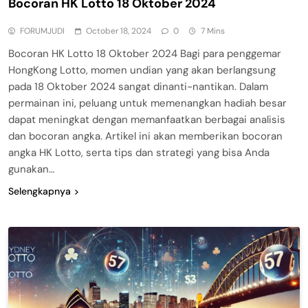
Bocoran HK Lotto 18 Oktober 2024
FORUMJUDI
October 18, 2024
0
7 Mins
Bocoran HK Lotto 18 Oktober 2024 Bagi para penggemar
HongKong Lotto, momen undian yang akan berlangsung
pada 18 Oktober 2024 sangat dinanti-nantikan. Dalam
permainan ini, peluang untuk memenangkan hadiah besar
dapat meningkat dengan memanfaatkan berbagai analisis
dan bocoran angka. Artikel ini akan memberikan bocoran
angka HK Lotto, serta tips dan strategi yang bisa Anda
gunakan…
Selengkapnya