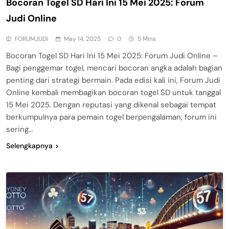
Bocoran Togel SD Hari Ini 15 Mei 2025: Forum
Judi Online
FORUMJUDI
May 14, 2025
0
5 Mins
Bocoran Togel SD Hari Ini 15 Mei 2025: Forum Judi Online –
Bagi penggemar togel, mencari bocoran angka adalah bagian
penting dari strategi bermain. Pada edisi kali ini, Forum Judi
Online kembali membagikan bocoran togel SD untuk tanggal
15 Mei 2025. Dengan reputasi yang dikenal sebagai tempat
berkumpulnya para pemain togel berpengalaman, forum ini
sering…
Selengkapnya