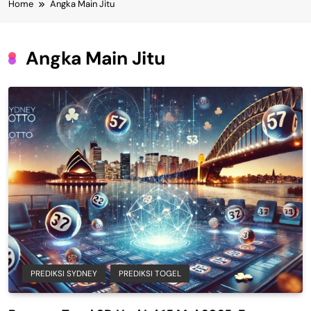
Home
Angka Main Jitu
Angka Main Jitu
PREDIKSI SYDNEY
PREDIKSI TOGEL